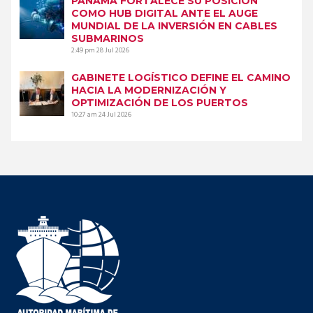
PANAMÁ FORTALECE SU POSICIÓN
COMO HUB DIGITAL ANTE EL AUGE
MUNDIAL DE LA INVERSIÓN EN CABLES
SUBMARINOS
2:49 pm
28 Jul 2026
GABINETE LOGÍSTICO DEFINE EL CAMINO
HACIA LA MODERNIZACIÓN Y
OPTIMIZACIÓN DE LOS PUERTOS
10:27 am
24 Jul 2026