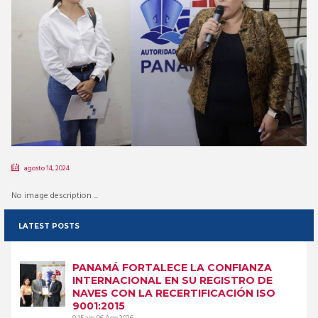
agosto 14, 2024
No image description ...
LATEST POSTS
PANAMÁ FORTALECE LA CONFIANZA
INTERNACIONAL EN SU REGISTRO DE
NAVES CON LA RECERTIFICACIÓN ISO
9001:2015