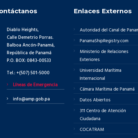
ontáctanos
Enlaces Externos
Diablo Heights,
Autoridad del Canal de Pana
Calle Demetrio Porras.
PanamaShipRegistry.com
Balboa Ancón-Panamá,
Ministerio de Relaciones
República de Panamá
Exteriores
P.O. BOX: 0843-00533
Universidad Marítima
Tel.: +(507) 501-5000
Internacional
Líneas de Emergencia
Cámara Marítima de Panamá
info@amp.gob.pa
Datos Abiertos
311 Centro de Atención
Ciudadana
COCATRAM