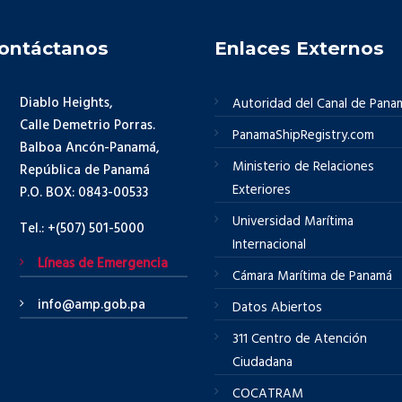
ontáctanos
Enlaces Externos
Diablo Heights,
Autoridad del Canal de Pana
Calle Demetrio Porras.
PanamaShipRegistry.com
Balboa Ancón-Panamá,
Ministerio de Relaciones
República de Panamá
Exteriores
P.O. BOX: 0843-00533
Universidad Marítima
Tel.: +(507) 501-5000
Internacional
Líneas de Emergencia
Cámara Marítima de Panamá
info@amp.gob.pa
Datos Abiertos
311 Centro de Atención
Ciudadana
COCATRAM