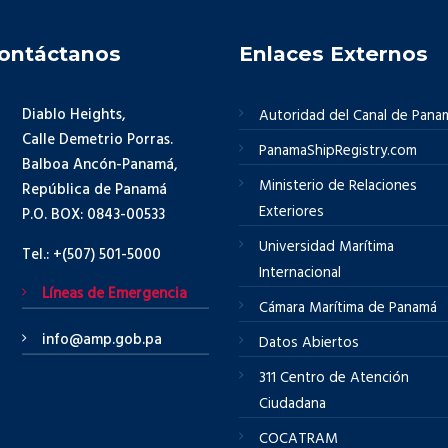
ontáctanos
Enlaces Externos
Diablo Heights,
Autoridad del Canal de Pana
Calle Demetrio Porras.
PanamaShipRegistry.com
Balboa Ancón-Panamá,
Ministerio de Relaciones
República de Panamá
Exteriores
P.O. BOX: 0843-00533
Universidad Marítima
Tel.: +(507) 501-5000
Internacional
Líneas de Emergencia
Cámara Marítima de Panamá
info@amp.gob.pa
Datos Abiertos
311 Centro de Atención
Ciudadana
COCATRAM