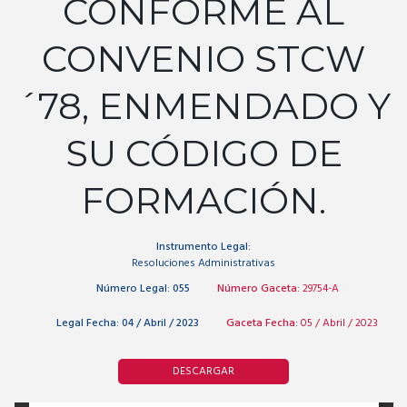
CONFORME AL
CONVENIO STCW
´78, ENMENDADO Y
SU CÓDIGO DE
FORMACIÓN.
Instrumento Legal:
Resoluciones Administrativas
Número Legal:
055
Número Gaceta:
29754-A
Legal Fecha:
04 / Abril / 2023
Gaceta Fecha:
05 / Abril / 2023
DESCARGAR