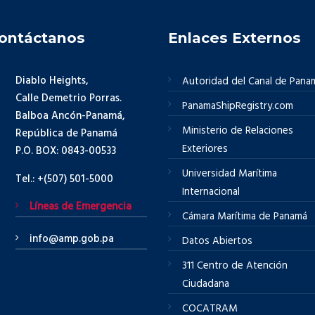
ontáctanos
Enlaces Externos
Diablo Heights,
Autoridad del Canal de Pana
Calle Demetrio Porras.
PanamaShipRegistry.com
Balboa Ancón-Panamá,
Ministerio de Relaciones
República de Panamá
Exteriores
P.O. BOX: 0843-00533
Universidad Marítima
Tel.: +(507) 501-5000
Internacional
Líneas de Emergencia
Cámara Marítima de Panamá
info@amp.gob.pa
Datos Abiertos
311 Centro de Atención
Ciudadana
COCATRAM