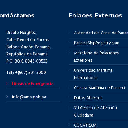
ontáctanos
Enlaces Externos
Diablo Heights,
Autoridad del Canal de Pana
Calle Demetrio Porras.
PanamaShipRegistry.com
Balboa Ancón-Panamá,
Ministerio de Relaciones
República de Panamá
Exteriores
P.O. BOX: 0843-00533
Universidad Marítima
Tel.: +(507) 501-5000
Internacional
Líneas de Emergencia
Cámara Marítima de Panamá
info@amp.gob.pa
Datos Abiertos
311 Centro de Atención
Ciudadana
COCATRAM