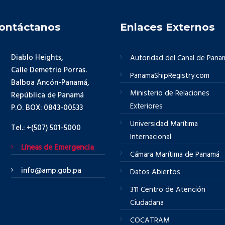
ontáctanos
Enlaces Externos
Diablo Heights,
Autoridad del Canal de Pana
Calle Demetrio Porras.
PanamaShipRegistry.com
Balboa Ancón-Panamá,
Ministerio de Relaciones
República de Panamá
Exteriores
P.O. BOX: 0843-00533
Universidad Marítima
Tel.: +(507) 501-5000
Internacional
Líneas de Emergencia
Cámara Marítima de Panamá
info@amp.gob.pa
Datos Abiertos
311 Centro de Atención
Ciudadana
COCATRAM