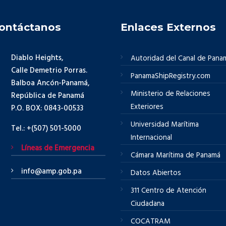
ontáctanos
Enlaces Externos
Diablo Heights,
Autoridad del Canal de Pana
Calle Demetrio Porras.
PanamaShipRegistry.com
Balboa Ancón-Panamá,
Ministerio de Relaciones
República de Panamá
Exteriores
P.O. BOX: 0843-00533
Universidad Marítima
Tel.: +(507) 501-5000
Internacional
Líneas de Emergencia
Cámara Marítima de Panamá
info@amp.gob.pa
Datos Abiertos
311 Centro de Atención
Ciudadana
COCATRAM