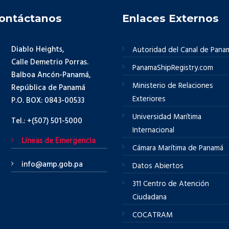
ontáctanos
Enlaces Externos
Diablo Heights,
Autoridad del Canal de Pana
Calle Demetrio Porras.
PanamaShipRegistry.com
Balboa Ancón-Panamá,
Ministerio de Relaciones
República de Panamá
Exteriores
P.O. BOX: 0843-00533
Universidad Marítima
Tel.: +(507) 501-5000
Internacional
Líneas de Emergencia
Cámara Marítima de Panamá
info@amp.gob.pa
Datos Abiertos
311 Centro de Atención
Ciudadana
COCATRAM