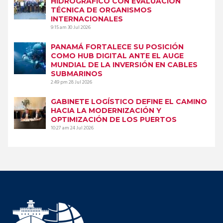
HIDROGRÁFICO CON EVALUACIÓN
TÉCNICA DE ORGANISMOS
INTERNACIONALES
9:15 am
30 Jul 2026
PANAMÁ FORTALECE SU POSICIÓN
COMO HUB DIGITAL ANTE EL AUGE
MUNDIAL DE LA INVERSIÓN EN CABLES
SUBMARINOS
2:49 pm
28 Jul 2026
GABINETE LOGÍSTICO DEFINE EL CAMINO
HACIA LA MODERNIZACIÓN Y
OPTIMIZACIÓN DE LOS PUERTOS
10:27 am
24 Jul 2026