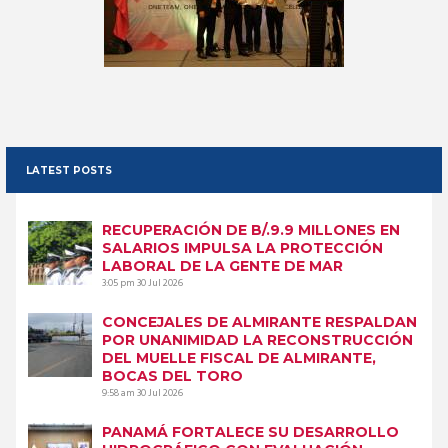
LATEST POSTS
RECUPERACIÓN DE B/.9.9 MILLONES EN
SALARIOS IMPULSA LA PROTECCIÓN
LABORAL DE LA GENTE DE MAR
3:05 pm
30 Jul 2026
CONCEJALES DE ALMIRANTE RESPALDAN
POR UNANIMIDAD LA RECONSTRUCCIÓN
DEL MUELLE FISCAL DE ALMIRANTE,
BOCAS DEL TORO
9:58 am
30 Jul 2026
PANAMÁ FORTALECE SU DESARROLLO