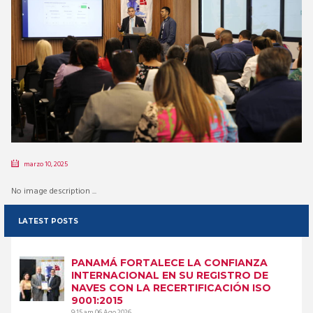
marzo 10, 2025
No image description ...
LATEST POSTS
PANAMÁ FORTALECE LA CONFIANZA
INTERNACIONAL EN SU REGISTRO DE
NAVES CON LA RECERTIFICACIÓN ISO
9001:2015
9:15 am
06 Ago 2026