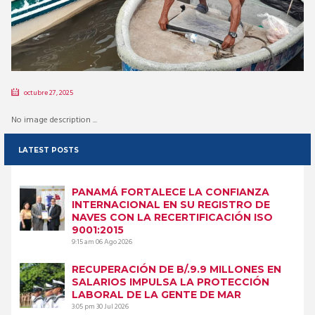
octubre 27, 2025
No image description ...
LATEST POSTS
PANAMÁ FORTALECE LA CONFIANZA
INTERNACIONAL EN SU REGISTRO DE
NAVES CON LA RECERTIFICACIÓN ISO
9001:2015
9:15 am
06 Ago 2026
RECUPERACIÓN DE B/.9.9 MILLONES EN
SALARIOS IMPULSA LA PROTECCIÓN
LABORAL DE LA GENTE DE MAR
3:05 pm
30 Jul 2026