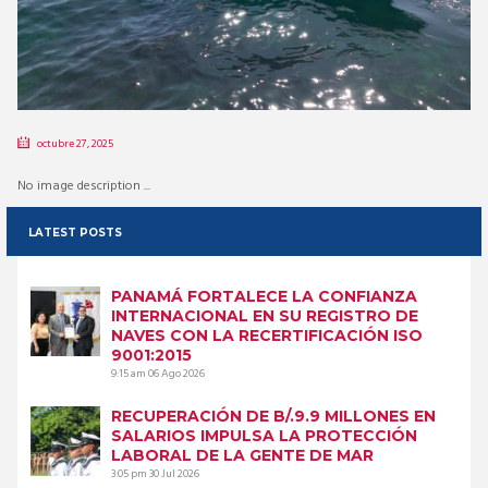
octubre 27, 2025
No image description ...
LATEST POSTS
PANAMÁ FORTALECE LA CONFIANZA
INTERNACIONAL EN SU REGISTRO DE
NAVES CON LA RECERTIFICACIÓN ISO
9001:2015
9:15 am
06 Ago 2026
RECUPERACIÓN DE B/.9.9 MILLONES EN
SALARIOS IMPULSA LA PROTECCIÓN
LABORAL DE LA GENTE DE MAR
3:05 pm
30 Jul 2026