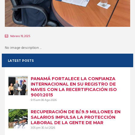
febrero 19, 2025
No image description ...
LATEST POSTS
PANAMÁ FORTALECE LA CONFIANZA
INTERNACIONAL EN SU REGISTRO DE
NAVES CON LA RECERTIFICACIÓN ISO
9001:2015
9:15 am
06 Ago 2026
RECUPERACIÓN DE B/.9.9 MILLONES EN
SALARIOS IMPULSA LA PROTECCIÓN
LABORAL DE LA GENTE DE MAR
3:05 pm
30 Jul 2026