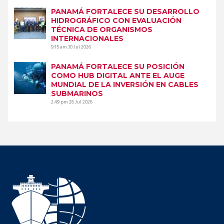
PANAMÁ FORTALECE SU DESARROLLO
HIDROGRÁFICO CON EVALUACIÓN
TÉCNICA DE ORGANISMOS
INTERNACIONALES
9:15 am
30 Jul 2026
PANAMÁ FORTALECE SU POSICIÓN
COMO HUB DIGITAL ANTE EL AUGE
MUNDIAL DE LA INVERSIÓN EN CABLES
SUBMARINOS
2:49 pm
28 Jul 2026