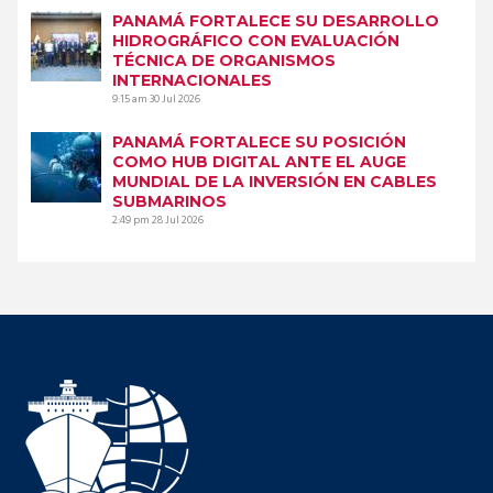
PANAMÁ FORTALECE SU DESARROLLO
HIDROGRÁFICO CON EVALUACIÓN
TÉCNICA DE ORGANISMOS
INTERNACIONALES
9:15 am
30 Jul 2026
PANAMÁ FORTALECE SU POSICIÓN
COMO HUB DIGITAL ANTE EL AUGE
MUNDIAL DE LA INVERSIÓN EN CABLES
SUBMARINOS
2:49 pm
28 Jul 2026