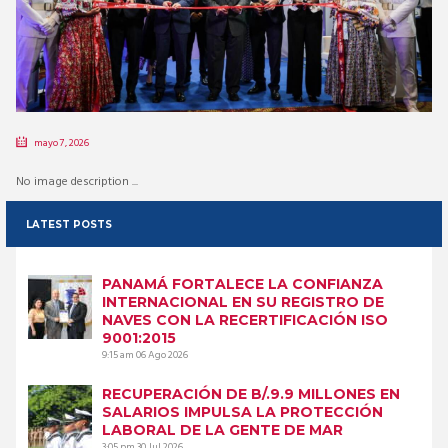
mayo 7, 2026
No image description ...
LATEST POSTS
PANAMÁ FORTALECE LA CONFIANZA
INTERNACIONAL EN SU REGISTRO DE
NAVES CON LA RECERTIFICACIÓN ISO
9001:2015
9:15 am
06 Ago 2026
RECUPERACIÓN DE B/.9.9 MILLONES EN
SALARIOS IMPULSA LA PROTECCIÓN
LABORAL DE LA GENTE DE MAR
3:05 pm
30 Jul 2026