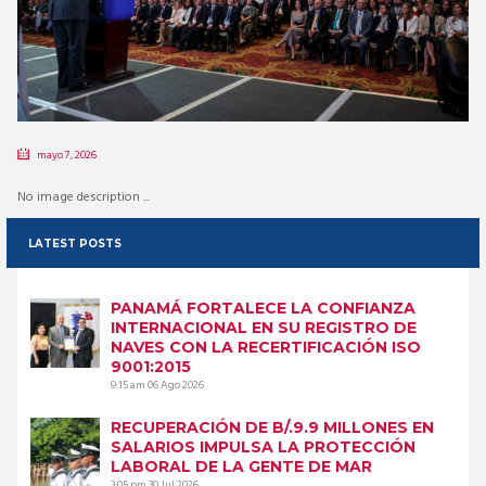
mayo 7, 2026
No image description ...
LATEST POSTS
PANAMÁ FORTALECE LA CONFIANZA
INTERNACIONAL EN SU REGISTRO DE
NAVES CON LA RECERTIFICACIÓN ISO
9001:2015
9:15 am
06 Ago 2026
RECUPERACIÓN DE B/.9.9 MILLONES EN
SALARIOS IMPULSA LA PROTECCIÓN
LABORAL DE LA GENTE DE MAR
3:05 pm
30 Jul 2026