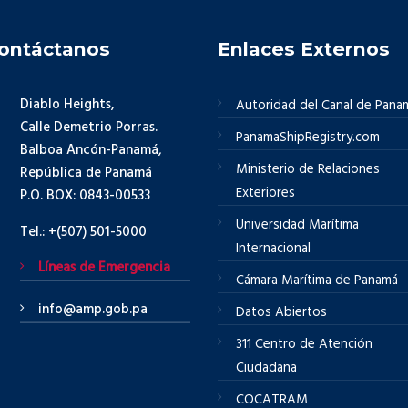
ontáctanos
Enlaces Externos
Diablo Heights,
Autoridad del Canal de Pana
Calle Demetrio Porras.
PanamaShipRegistry.com
Balboa Ancón-Panamá,
Ministerio de Relaciones
República de Panamá
Exteriores
P.O. BOX: 0843-00533
Universidad Marítima
Tel.: +(507) 501-5000
Internacional
Líneas de Emergencia
Cámara Marítima de Panamá
info@amp.gob.pa
Datos Abiertos
311 Centro de Atención
Ciudadana
COCATRAM