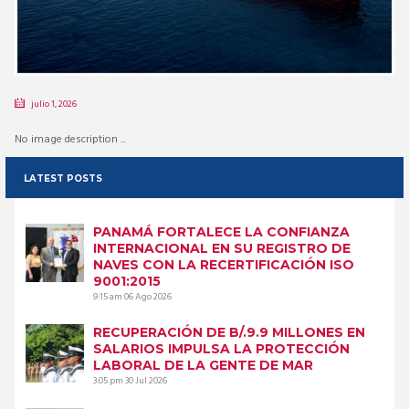
julio 1, 2026
No image description ...
LATEST POSTS
PANAMÁ FORTALECE LA CONFIANZA
INTERNACIONAL EN SU REGISTRO DE
NAVES CON LA RECERTIFICACIÓN ISO
9001:2015
9:15 am
06 Ago 2026
RECUPERACIÓN DE B/.9.9 MILLONES EN
SALARIOS IMPULSA LA PROTECCIÓN
LABORAL DE LA GENTE DE MAR
3:05 pm
30 Jul 2026