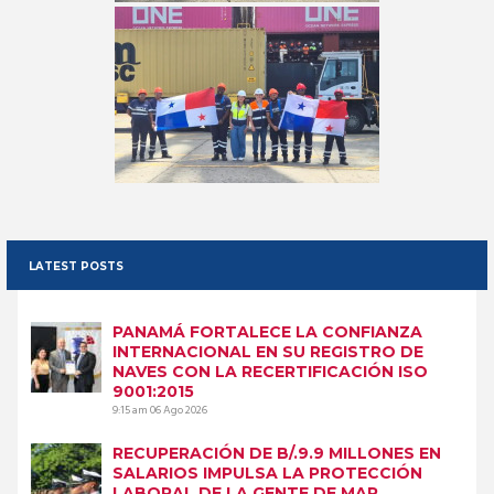
LATEST POSTS
PANAMÁ FORTALECE LA CONFIANZA
INTERNACIONAL EN SU REGISTRO DE
NAVES CON LA RECERTIFICACIÓN ISO
9001:2015
9:15 am
06 Ago 2026
RECUPERACIÓN DE B/.9.9 MILLONES EN
SALARIOS IMPULSA LA PROTECCIÓN
LABORAL DE LA GENTE DE MAR