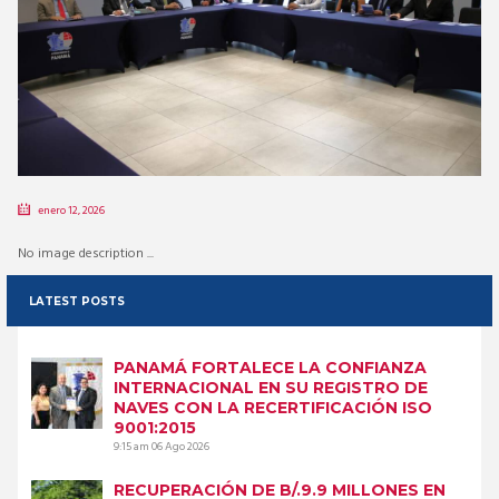
enero 12, 2026
No image description ...
LATEST POSTS
PANAMÁ FORTALECE LA CONFIANZA
INTERNACIONAL EN SU REGISTRO DE
NAVES CON LA RECERTIFICACIÓN ISO
9001:2015
9:15 am
06 Ago 2026
RECUPERACIÓN DE B/.9.9 MILLONES EN