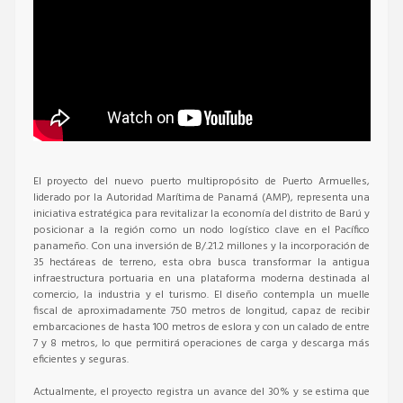
El proyecto del nuevo puerto multipropósito de Puerto Armuelles,
liderado por la Autoridad Marítima de Panamá (AMP), representa una
iniciativa estratégica para revitalizar la economía del distrito de Barú y
posicionar a la región como un nodo logístico clave en el Pacífico
panameño.
Con una inversión de B/.21.2 millones y la incorporación de
35 hectáreas de terreno, esta obra busca transformar la antigua
infraestructura portuaria en una plataforma moderna destinada al
comercio, la industria y el turismo.
El diseño contempla un muelle
fiscal de aproximadamente 750 metros de longitud, capaz de recibir
embarcaciones de hasta 100 metros de eslora y con un calado de entre
7 y 8 metros, lo que permitirá operaciones de carga y descarga más
eficientes y seguras.
Actualmente, el proyecto registra un avance del 30% y se estima que