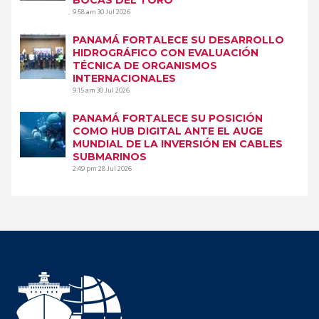
9:58 am
30 Jul 2026
PANAMÁ FORTALECE SU DESARROLLO
HIDROGRÁFICO CON EVALUACIÓN
TÉCNICA DE ORGANISMOS
INTERNACIONALES
9:15 am
30 Jul 2026
PANAMÁ FORTALECE SU POSICIÓN
COMO HUB DIGITAL ANTE EL AUGE
MUNDIAL DE LA INVERSIÓN EN CABLES
SUBMARINOS
2:49 pm
28 Jul 2026