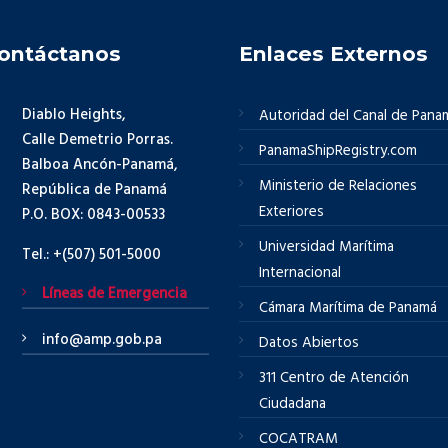
ontáctanos
Enlaces Externos
Diablo Heights,
Autoridad del Canal de Pana
Calle Demetrio Porras.
PanamaShipRegistry.com
Balboa Ancón-Panamá,
Ministerio de Relaciones
República de Panamá
Exteriores
P.O. BOX: 0843-00533
Universidad Marítima
Tel.: +(507) 501-5000
Internacional
Líneas de Emergencia
Cámara Marítima de Panamá
info@amp.gob.pa
Datos Abiertos
311 Centro de Atención
Ciudadana
COCATRAM