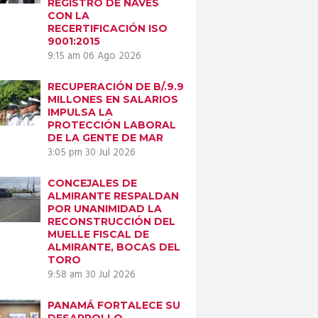
REGISTRO DE NAVES
CON LA
RECERTIFICACIÓN ISO
9001:2015
9:15 am
06 Ago 2026
Next item
RECUPERACIÓN DE B/.9.9
RAC_6543.JPG
MILLONES EN SALARIOS
IMPULSA LA
PROTECCIÓN LABORAL
DE LA GENTE DE MAR
3:05 pm
30 Jul 2026
CONCEJALES DE
ALMIRANTE RESPALDAN
POR UNANIMIDAD LA
RECONSTRUCCIÓN DEL
MUELLE FISCAL DE
ALMIRANTE, BOCAS DEL
TORO
9:58 am
30 Jul 2026
PANAMÁ FORTALECE SU
DESARROLLO