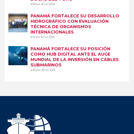
9:58 am
30 Jul 2026
PANAMÁ FORTALECE SU DESARROLLO
HIDROGRÁFICO CON EVALUACIÓN
TÉCNICA DE ORGANISMOS
INTERNACIONALES
9:15 am
30 Jul 2026
PANAMÁ FORTALECE SU POSICIÓN
COMO HUB DIGITAL ANTE EL AUGE
MUNDIAL DE LA INVERSIÓN EN CABLES
SUBMARINOS
2:49 pm
28 Jul 2026