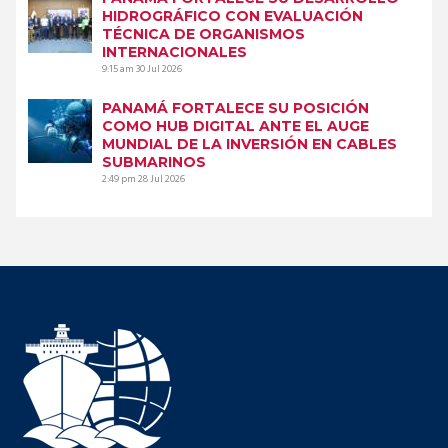
HIDROGRÁFICO CON EVALUACIÓN
TÉCNICA DE ORGANISMOS
INTERNACIONALES
9:15 am
30 Jul 2026
PANAMÁ FORTALECE SU POSICIÓN
COMO HUB DIGITAL ANTE EL AUGE
MUNDIAL DE LA INVERSIÓN EN CABLES
SUBMARINOS
2:49 pm
28 Jul 2026