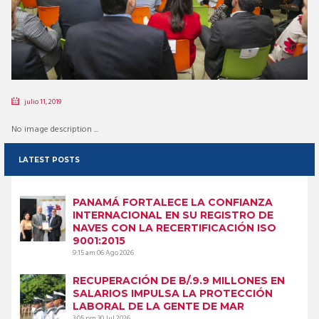
julio 11, 2019
No image description ...
LATEST POSTS
PANAMÁ FORTALECE LA CONFIANZA
INTERNACIONAL EN SU REGISTRO DE
NAVES CON LA RECERTIFICACIÓN ISO
9001:2015
9:15 am
06 Ago 2026
RECUPERACIÓN DE B/.9.9 MILLONES EN
SALARIOS IMPULSA LA PROTECCIÓN
LABORAL DE LA GENTE DE MAR
3:05 pm
30 Jul 2026