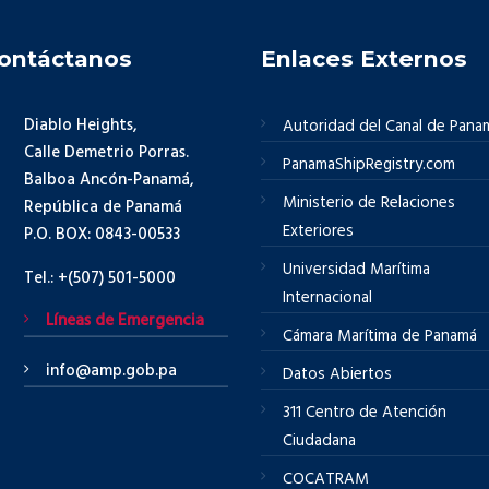
ontáctanos
Enlaces Externos
Diablo Heights,
Autoridad del Canal de Pana
Calle Demetrio Porras.
PanamaShipRegistry.com
Balboa Ancón-Panamá,
Ministerio de Relaciones
República de Panamá
Exteriores
P.O. BOX: 0843-00533
Universidad Marítima
Tel.: +(507) 501-5000
Internacional
Líneas de Emergencia
Cámara Marítima de Panamá
info@amp.gob.pa
Datos Abiertos
311 Centro de Atención
Ciudadana
COCATRAM