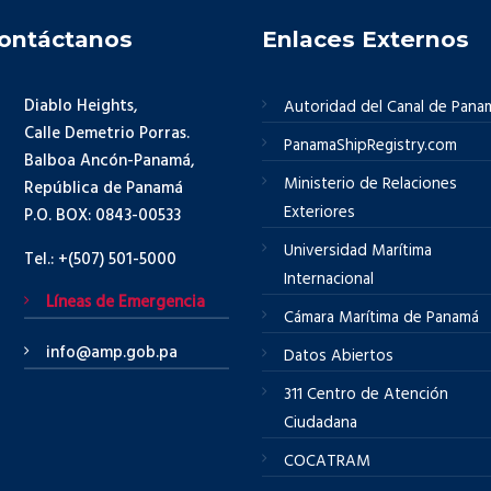
ontáctanos
Enlaces Externos
Diablo Heights,
Autoridad del Canal de Pana
Calle Demetrio Porras.
PanamaShipRegistry.com
Balboa Ancón-Panamá,
Ministerio de Relaciones
República de Panamá
Exteriores
P.O. BOX: 0843-00533
Universidad Marítima
Tel.: +(507) 501-5000
Internacional
Líneas de Emergencia
Cámara Marítima de Panamá
info@amp.gob.pa
Datos Abiertos
311 Centro de Atención
Ciudadana
COCATRAM