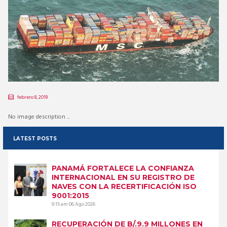
febrero 8, 2019
No image description ...
LATEST POSTS
PANAMÁ FORTALECE LA CONFIANZA
INTERNACIONAL EN SU REGISTRO DE
NAVES CON LA RECERTIFICACIÓN ISO
9001:2015
9:15 am
06 Ago 2026
RECUPERACIÓN DE B/.9.9 MILLONES EN