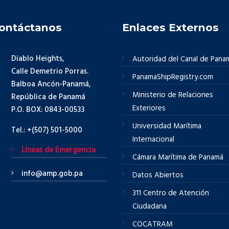
ontáctanos
Enlaces Externos
Diablo Heights,
Autoridad del Canal de Pana
Calle Demetrio Porras.
PanamaShipRegistry.com
Balboa Ancón-Panamá,
Ministerio de Relaciones
República de Panamá
Exteriores
P.O. BOX: 0843-00533
Universidad Marítima
Tel.: +(507) 501-5000
Internacional
Líneas de Emergencia
Cámara Marítima de Panamá
info@amp.gob.pa
Datos Abiertos
311 Centro de Atención
Ciudadana
COCATRAM