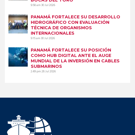
9:58 am
30 Jul 2026
PANAMÁ FORTALECE SU DESARROLLO
HIDROGRÁFICO CON EVALUACIÓN
TÉCNICA DE ORGANISMOS
INTERNACIONALES
9:15 am
30 Jul 2026
PANAMÁ FORTALECE SU POSICIÓN
COMO HUB DIGITAL ANTE EL AUGE
MUNDIAL DE LA INVERSIÓN EN CABLES
SUBMARINOS
2:49 pm
28 Jul 2026