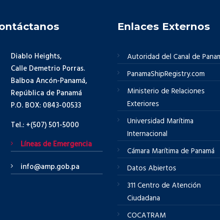
ontáctanos
Enlaces Externos
Diablo Heights,
Autoridad del Canal de Pana
Calle Demetrio Porras.
PanamaShipRegistry.com
Balboa Ancón-Panamá,
Ministerio de Relaciones
República de Panamá
Exteriores
P.O. BOX: 0843-00533
Universidad Marítima
Tel.: +(507) 501-5000
Internacional
Líneas de Emergencia
Cámara Marítima de Panamá
info@amp.gob.pa
Datos Abiertos
311 Centro de Atención
Ciudadana
COCATRAM