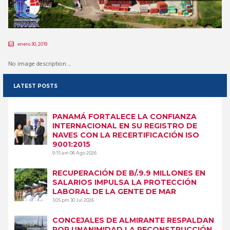
enero 30, 2019
No image description ...
LATEST POSTS
PANAMÁ FORTALECE LA CONFIANZA
INTERNACIONAL EN SU REGISTRO DE
NAVES CON LA RECERTIFICACIÓN ISO
9001:2015
9:15 am
06 Ago 2026
RECUPERACIÓN DE B/.9.9 MILLONES EN
SALARIOS IMPULSA LA PROTECCIÓN
LABORAL DE LA GENTE DE MAR
3:05 pm
30 Jul 2026
CONCEJALES DE ALMIRANTE RESPALDAN
POR UNANIMIDAD LA RECONSTRUCCIÓN