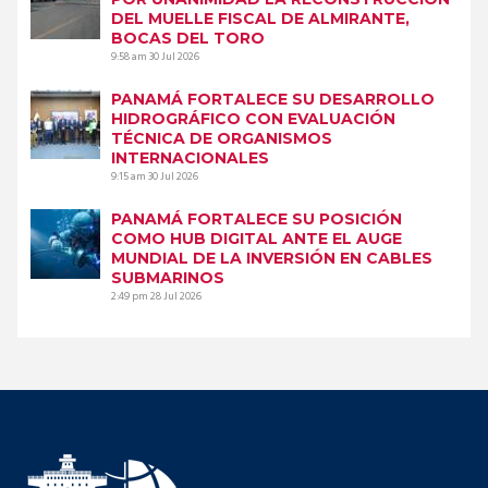
DEL MUELLE FISCAL DE ALMIRANTE,
BOCAS DEL TORO
9:58 am
30 Jul 2026
PANAMÁ FORTALECE SU DESARROLLO
HIDROGRÁFICO CON EVALUACIÓN
TÉCNICA DE ORGANISMOS
INTERNACIONALES
9:15 am
30 Jul 2026
PANAMÁ FORTALECE SU POSICIÓN
COMO HUB DIGITAL ANTE EL AUGE
MUNDIAL DE LA INVERSIÓN EN CABLES
SUBMARINOS
2:49 pm
28 Jul 2026