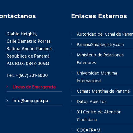
ontáctanos
Enlaces Externos
Diablo Heights,
Autoridad del Canal de Pana
Calle Demetrio Porras.
PanamaShipRegistry.com
Balboa Ancón-Panamá,
Ministerio de Relaciones
República de Panamá
Exteriores
P.O. BOX: 0843-00533
Universidad Marítima
Tel.: +(507) 501-5000
Internacional
Líneas de Emergencia
Cámara Marítima de Panamá
info@amp.gob.pa
Datos Abiertos
311 Centro de Atención
Ciudadana
COCATRAM