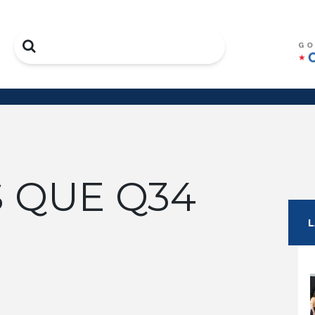
Search
S QUE Q34