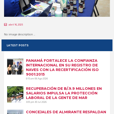
abril 16, 2025
No image description ...
LATEST POSTS
PANAMÁ FORTALECE LA CONFIANZA
INTERNACIONAL EN SU REGISTRO DE
NAVES CON LA RECERTIFICACIÓN ISO
9001:2015
9:15 am
06 Ago 2026
RECUPERACIÓN DE B/.9.9 MILLONES EN
SALARIOS IMPULSA LA PROTECCIÓN
LABORAL DE LA GENTE DE MAR
3:05 pm
30 Jul 2026
CONCEJALES DE ALMIRANTE RESPALDAN