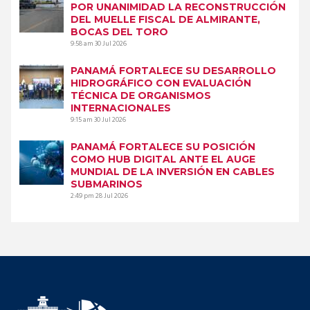
POR UNANIMIDAD LA RECONSTRUCCIÓN
DEL MUELLE FISCAL DE ALMIRANTE,
BOCAS DEL TORO
9:58 am
30 Jul 2026
PANAMÁ FORTALECE SU DESARROLLO
HIDROGRÁFICO CON EVALUACIÓN
TÉCNICA DE ORGANISMOS
INTERNACIONALES
9:15 am
30 Jul 2026
PANAMÁ FORTALECE SU POSICIÓN
COMO HUB DIGITAL ANTE EL AUGE
MUNDIAL DE LA INVERSIÓN EN CABLES
SUBMARINOS
2:49 pm
28 Jul 2026