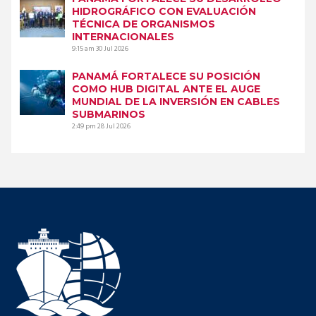
HIDROGRÁFICO CON EVALUACIÓN
TÉCNICA DE ORGANISMOS
INTERNACIONALES
9:15 am
30 Jul 2026
PANAMÁ FORTALECE SU POSICIÓN
COMO HUB DIGITAL ANTE EL AUGE
MUNDIAL DE LA INVERSIÓN EN CABLES
SUBMARINOS
2:49 pm
28 Jul 2026