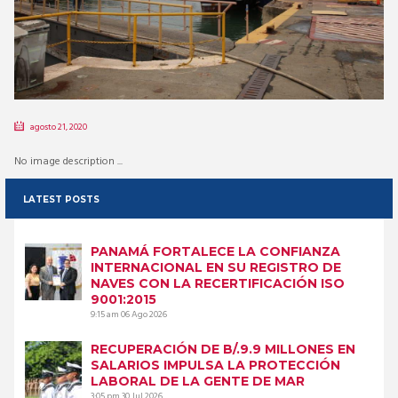
agosto 21, 2020
No image description ...
LATEST POSTS
PANAMÁ FORTALECE LA CONFIANZA
INTERNACIONAL EN SU REGISTRO DE
NAVES CON LA RECERTIFICACIÓN ISO
9001:2015
9:15 am
06 Ago 2026
RECUPERACIÓN DE B/.9.9 MILLONES EN
SALARIOS IMPULSA LA PROTECCIÓN
LABORAL DE LA GENTE DE MAR
3:05 pm
30 Jul 2026