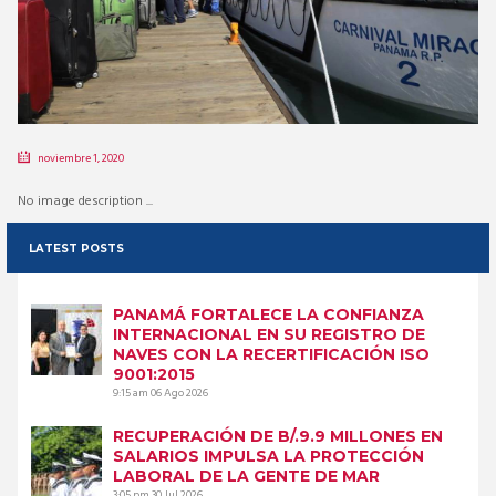
noviembre 1, 2020
No image description ...
LATEST POSTS
PANAMÁ FORTALECE LA CONFIANZA
INTERNACIONAL EN SU REGISTRO DE
NAVES CON LA RECERTIFICACIÓN ISO
9001:2015
9:15 am
06 Ago 2026
RECUPERACIÓN DE B/.9.9 MILLONES EN
SALARIOS IMPULSA LA PROTECCIÓN
LABORAL DE LA GENTE DE MAR
3:05 pm
30 Jul 2026