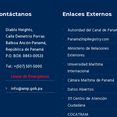
ontáctanos
Enlaces Externos
Diablo Heights,
Autoridad del Canal de Pana
Calle Demetrio Porras.
PanamaShipRegistry.com
Balboa Ancón-Panamá,
Ministerio de Relaciones
República de Panamá
Exteriores
P.O. BOX: 0843-00533
Universidad Marítima
Tel.: +(507) 501-5000
Internacional
Líneas de Emergencia
Cámara Marítima de Panamá
info@amp.gob.pa
Datos Abiertos
311 Centro de Atención
Ciudadana
COCATRAM