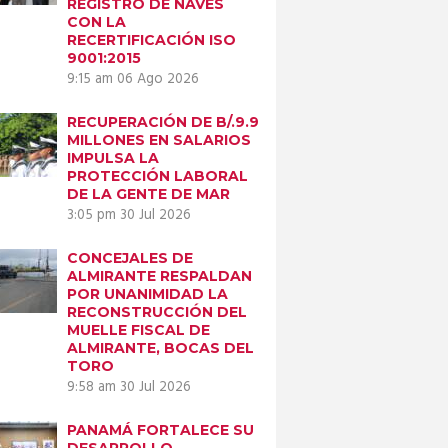
REGISTRO DE NAVES
CON LA
RECERTIFICACIÓN ISO
9001:2015
9:15 am
06 Ago 2026
RECUPERACIÓN DE B/.9.9
MILLONES EN SALARIOS
IMPULSA LA
PROTECCIÓN LABORAL
DE LA GENTE DE MAR
3:05 pm
30 Jul 2026
CONCEJALES DE
Next item
ALMIRANTE RESPALDAN
POR UNANIMIDAD LA
WhatsApp Image
RECONSTRUCCIÓN DEL
2023-07-04...
MUELLE FISCAL DE
ALMIRANTE, BOCAS DEL
TORO
9:58 am
30 Jul 2026
PANAMÁ FORTALECE SU
DESARROLLO