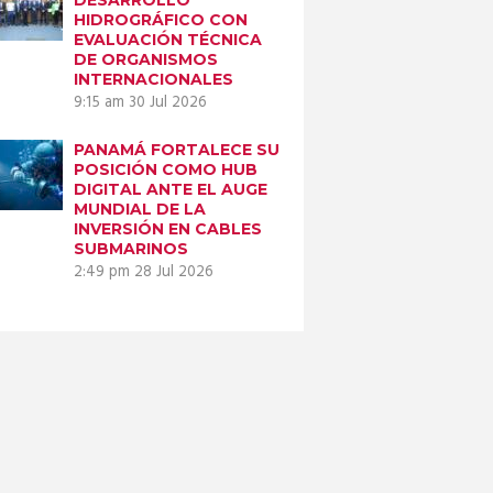
HIDROGRÁFICO CON
EVALUACIÓN TÉCNICA
DE ORGANISMOS
INTERNACIONALES
Next item
9:15 am
30 Jul 2026
WhatsApp Image
2023-07-05...
PANAMÁ FORTALECE SU
POSICIÓN COMO HUB
DIGITAL ANTE EL AUGE
MUNDIAL DE LA
INVERSIÓN EN CABLES
SUBMARINOS
2:49 pm
28 Jul 2026