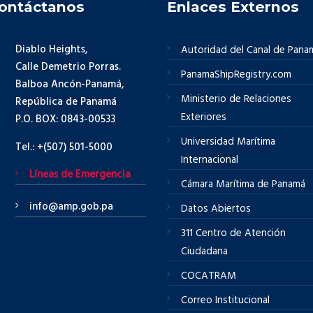
ontáctanos
Enlaces Externos
Diablo Heights,
Autoridad del Canal de Pana
Calle Demetrio Porras.
PanamaShipRegistry.com
Balboa Ancón-Panamá,
Ministerio de Relaciones
República de Panamá
Exteriores
P.O. BOX: 0843-00533
Universidad Marítima
Tel.: +(507) 501-5000
Internacional
Líneas de Emergencia
Cámara Marítima de Panamá
info@amp.gob.pa
Datos Abiertos
311 Centro de Atención
Ciudadana
COCATRAM
Correo Institucional