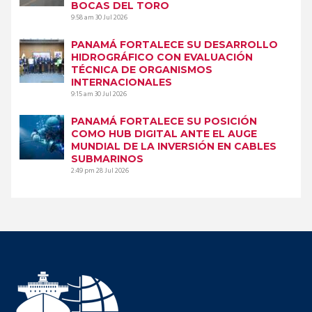
BOCAS DEL TORO
9:58 am
30 Jul 2026
PANAMÁ FORTALECE SU DESARROLLO
HIDROGRÁFICO CON EVALUACIÓN
TÉCNICA DE ORGANISMOS
INTERNACIONALES
9:15 am
30 Jul 2026
PANAMÁ FORTALECE SU POSICIÓN
COMO HUB DIGITAL ANTE EL AUGE
MUNDIAL DE LA INVERSIÓN EN CABLES
SUBMARINOS
2:49 pm
28 Jul 2026