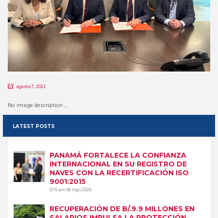
agosto 7, 2023
No image description ...
LATEST POSTS
PANAMÁ FORTALECE LA CONFIANZA
INTERNACIONAL EN SU REGISTRO DE
NAVES CON LA RECERTIFICACIÓN ISO
9001:2015
9:15 am
06 Ago 2026
RECUPERACIÓN DE B/.9.9 MILLONES EN
SALARIOS IMPULSA LA PROTECCIÓN