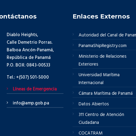
ontáctanos
Enlaces Externos
Diablo Heights,
Autoridad del Canal de Pana
Calle Demetrio Porras.
PanamaShipRegistry.com
Balboa Ancón-Panamá,
Ministerio de Relaciones
República de Panamá
Exteriores
P.O. BOX: 0843-00533
Universidad Marítima
Tel.: +(507) 501-5000
Internacional
Líneas de Emergencia
Cámara Marítima de Panamá
info@amp.gob.pa
Datos Abiertos
311 Centro de Atención
Ciudadana
COCATRAM