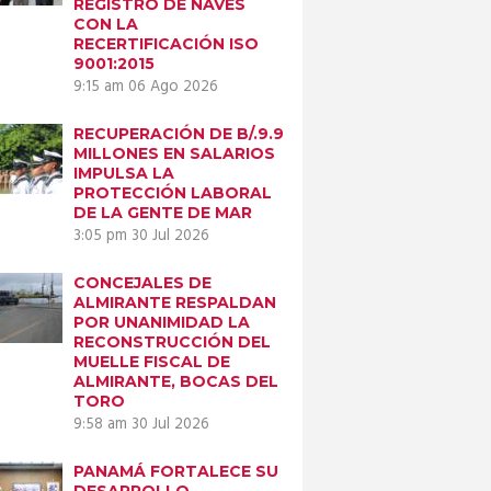
REGISTRO DE NAVES
CON LA
RECERTIFICACIÓN ISO
9001:2015
9:15 am
06 Ago 2026
RECUPERACIÓN DE B/.9.9
MILLONES EN SALARIOS
IMPULSA LA
PROTECCIÓN LABORAL
DE LA GENTE DE MAR
Next item
3:05 pm
30 Jul 2026
WhatsApp Image
CONCEJALES DE
2023-09-04...
ALMIRANTE RESPALDAN
POR UNANIMIDAD LA
RECONSTRUCCIÓN DEL
MUELLE FISCAL DE
ALMIRANTE, BOCAS DEL
TORO
9:58 am
30 Jul 2026
PANAMÁ FORTALECE SU
DESARROLLO