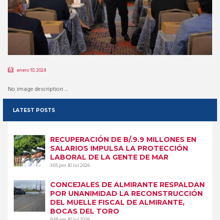
enero 10, 2024
No image description ...
LATEST POSTS
RECUPERACIÓN DE B/.9.9 MILLONES EN
SALARIOS IMPULSA LA PROTECCIÓN
LABORAL DE LA GENTE DE MAR
3:05 pm
30 Jul 2026
CONCEJALES DE ALMIRANTE RESPALDAN
POR UNANIMIDAD LA RECONSTRUCCIÓN
DEL MUELLE FISCAL DE ALMIRANTE,
BOCAS DEL TORO
9:58 am
30 Jul 2026