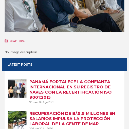
abril 1, 2024
No image description ...
LATEST POSTS
PANAMÁ FORTALECE LA CONFIANZA
INTERNACIONAL EN SU REGISTRO DE
NAVES CON LA RECERTIFICACIÓN ISO
9001:2015
9:15 am
06 Ago 2026
RECUPERACIÓN DE B/.9.9 MILLONES EN
SALARIOS IMPULSA LA PROTECCIÓN
LABORAL DE LA GENTE DE MAR
3:05 pm
30 Jul 2026