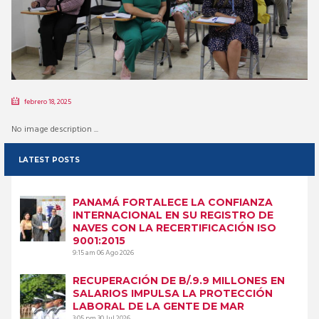
febrero 18, 2025
No image description ...
LATEST POSTS
PANAMÁ FORTALECE LA CONFIANZA
INTERNACIONAL EN SU REGISTRO DE
NAVES CON LA RECERTIFICACIÓN ISO
9001:2015
9:15 am
06 Ago 2026
RECUPERACIÓN DE B/.9.9 MILLONES EN
SALARIOS IMPULSA LA PROTECCIÓN
LABORAL DE LA GENTE DE MAR
3:05 pm
30 Jul 2026